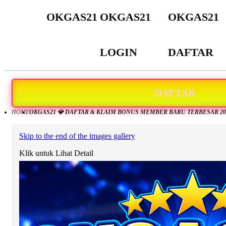
OKGAS21
OKGAS21
OKGAS21
LOGIN
DAFTAR
DAFTAR
HOME
OKGAS21 💎 DAFTAR & KLAIM BONUS MEMBER BARU TERBESAR 20
Skip to the end of the images gallery
Klik untuk Lihat Detail