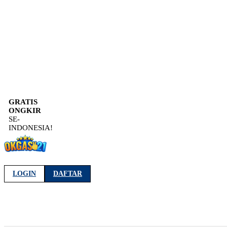
GRATIS
ONGKIR
SE-
INDONESIA!
LOGIN
DAFTAR