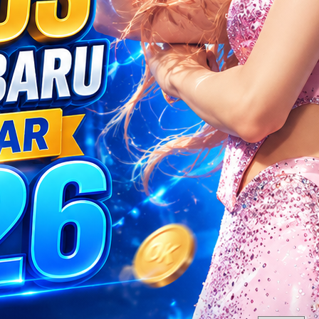
OKGAS21
LINK
ALTERNAT
OKGAS21
PROMO
LINK
ALTERNAT
OKGAS21
RESMI
Pengembalia
setelah pembe
GRATIS 
Buat pesanan