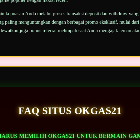
game populer dengan modal receh.
n kepuasan Anda melalui proses transaksi deposit dan withdraw yang sa
paling menguntungkan dengan berbagai promo eksklusif, mulai dari b
 lewatkan juga bonus referral melimpah saat Anda mengajak teman atau
FAQ SITUS OKGAS21
ARUS MEMILIH OKGAS21 UNTUK BERMAIN GA