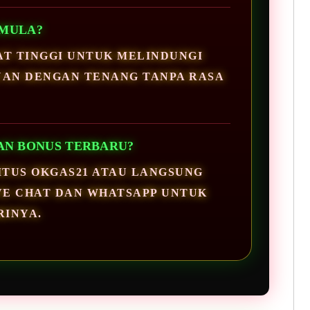
EMULA?
AT TINGGI UNTUK MELINDUNGI
CUAN DENGAN TENANG TANPA RASA
AN BONUS TERBARU?
TUS OKGAS21 ATAU LANGSUNG
IVE CHAT DAN WHATSAPP UNTUK
RINYA.