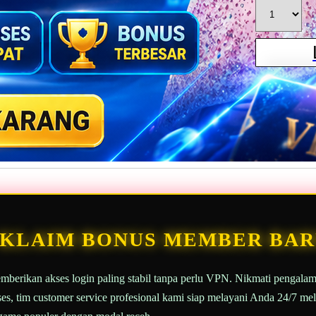
Periksa keter
Bagikan
 KLAIM BONUS MEMBER BAR
berikan akses login paling stabil tanpa perlu VPN. Nikmati pengalaman
es, tim customer service profesional kami siap melayani Anda 24/7 m