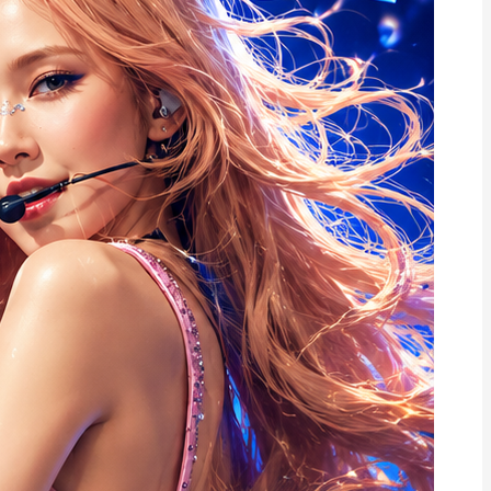
R BARU TERBESAR 2026
OKGAS21
621452
.000
9
(995.771)
Tulis ulasan
ingkai Futura Wash
jut
AL