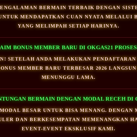
ENGALAMAN BERMAIN TERBAIK DENGAN SISTEM
 UNTUK MENDAPATKAN CUAN NYATA MELALUI 
YANG MELIMPAH SETIAP HARINYA.
AIM BONUS MEMBER BARU DI OKGAS21 PROSES
N! SETELAH ANDA MELAKUKAN PENDAFTARAN 
ONUS MEMBER BARU TERBESAR 2026 LANGSUN
MENUNGGU LAMA.
NTUNGAN BERMAIN DENGAN MODAL RECEH DI 
U MODAL BESAR UNTUK BISA MENANG. DENGAN 
ULER DAN BERKESEMPATAN MEMENANGKAN HA
EVENT-EVENT EKSKLUSIF KAMI.