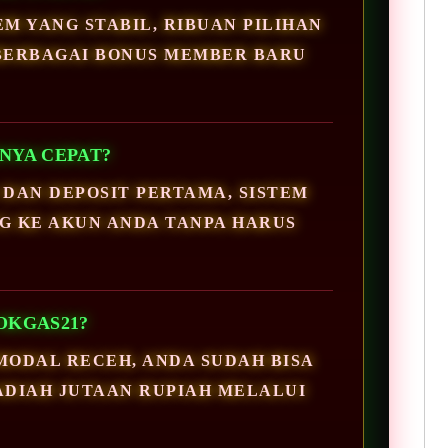
 YANG STABIL, RIBUAN PILIHAN
BERBAGAI BONUS MEMBER BARU
NYA CEPAT?
DAN DEPOSIT PERTAMA, SISTEM
G KE AKUN ANDA TANPA HARUS
OKGAS21?
MODAL RECEH, ANDA SUDAH BISA
DIAH JUTAAN RUPIAH MELALUI