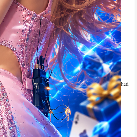
IF
IF
n:
Gratis dan Mudah untuk item tertentu dalam waktu 7 hari
lian. Klik
disini
untuk info lebih lanjut.
ONGKIR
 sekarang!