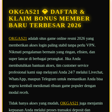
Reviews.
Tautan
halaman
OKGAS21 💎 DAFTAR &
yang
sama.
KLAIM BONUS MEMBER
BARU TERBESAR 2026
OKGAS21
adalah situs game online resmi 2026 yang
memberikan akses login paling stabil tanpa perlu VPN.
Nikmati pengalaman bermain yang ringan, efisien, dan
super lancar di berbagai perangkat. Jika Anda
membutuhkan bantuan akses, tim customer service
profesional kami siap melayani Anda 24/7 melalui Livechat,
WhatsApp, maupun Telegram untuk memastikan Anda bisa
segera kembali menikmati ribuan game populer dengan
modal receh.
Tidak hanya akses yang mudah,
OKGAS21
juga menjamin
kepuasan Anda melalui proses transaksi deposit dan