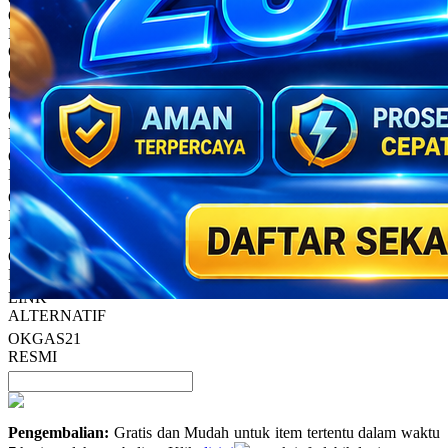
rata.
Only
%1
left
Read
HT OFFICIAL
13
OKGAS21
Reviews.
OKGAS21
Tautan
halaman
LOGIN
yang
OKGAS21
sama.
DAFTAR
OKGAS21
LINK
OKGAS21
LINK
ALTERNATIF
OKGAS21
PROMO
LINK
ALTERNATIF
OKGAS21
RESMI
Pengembalian:
Gratis dan Mudah untuk item tertentu dalam waktu