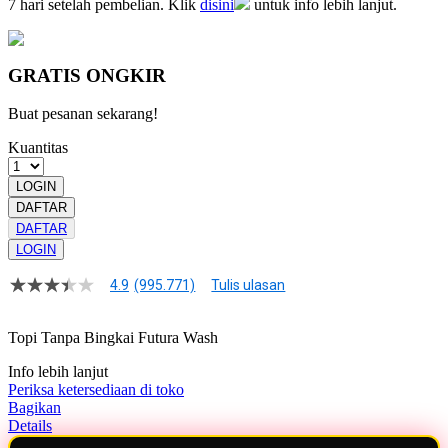
7 hari setelah pembelian. Klik
disini
untuk info lebih lanjut.
GRATIS ONGKIR
Buat pesanan sekarang!
Kuantitas
LOGIN
DAFTAR
DAFTAR
LOGIN
4.9
(995.771)
Tulis ulasan
4.9
dari
5
Topi Tanpa Bingkai Futura Wash
bintang,
nilai
Info lebih lanjut
rating
rata-
Periksa ketersediaan di toko
rata.
Bagikan
Read
Details
13