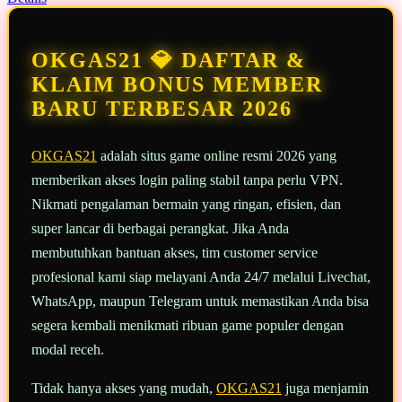
13
Reviews.
Tautan
halaman
OKGAS21 💎 DAFTAR &
yang
sama.
KLAIM BONUS MEMBER
BARU TERBESAR 2026
OKGAS21
adalah situs game online resmi 2026 yang
memberikan akses login paling stabil tanpa perlu VPN.
Nikmati pengalaman bermain yang ringan, efisien, dan
super lancar di berbagai perangkat. Jika Anda
membutuhkan bantuan akses, tim customer service
profesional kami siap melayani Anda 24/7 melalui Livechat,
WhatsApp, maupun Telegram untuk memastikan Anda bisa
segera kembali menikmati ribuan game populer dengan
modal receh.
Tidak hanya akses yang mudah,
OKGAS21
juga menjamin