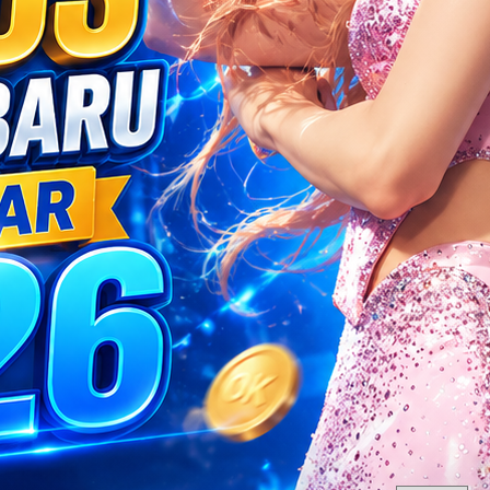
OKGAS21
LINK
ALTERNAT
OKGAS21
PROMO
LINK
ALTERNAT
OKGAS21
RESMI
Pengembalia
setelah pembe
GRATIS 
Buat pesanan