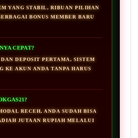
 YANG STABIL, RIBUAN PILIHAN
BERBAGAI BONUS MEMBER BARU
NYA CEPAT?
DAN DEPOSIT PERTAMA, SISTEM
G KE AKUN ANDA TANPA HARUS
OKGAS21?
MODAL RECEH, ANDA SUDAH BISA
DIAH JUTAAN RUPIAH MELALUI