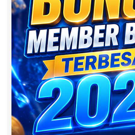
Skip to the beginning of the images gallery