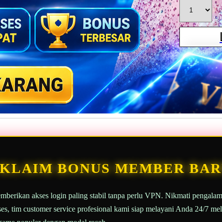
Periksa keter
Bagikan
 KLAIM BONUS MEMBER BAR
berikan akses login paling stabil tanpa perlu VPN. Nikmati pengalaman
es, tim customer service profesional kami siap melayani Anda 24/7 m