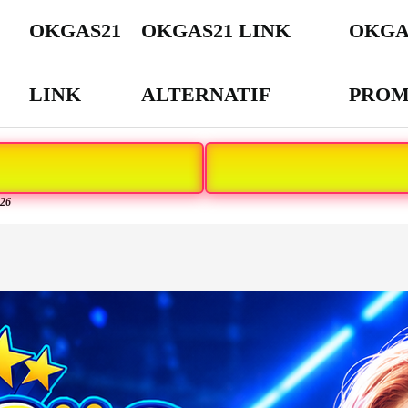
OKGAS21
OKGAS21 LINK
OKGA
LINK
ALTERNATIF
PRO
26
OKGAS
OKGAS